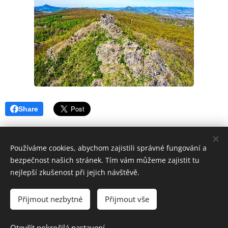
Share
Používáme cookies, abychom zajistili správné fungování a
bezpečnost našich stránek. Tím vám můžeme zajistit tu
nejlepší zkušenost při jejich návštěvě.
Veškeré publikované fotografie podléhají autorskému zákonu a
Přijmout nezbytné
Přijmout vše
mohou být šířeny pouze se souhlasem autora.
Vytvořeno službou
Webnode
Cookies
Otevřít pokročilá nastavení