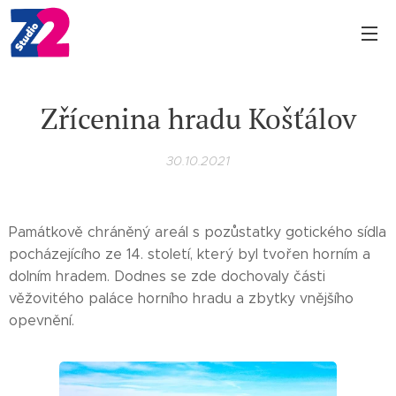
Zřícenina hradu Košťálov
30.10.2021
Památkově chráněný areál s pozůstatky gotického sídla
pocházejícího ze 14. století, který byl tvořen horním a
dolním hradem. Dodnes se zde dochovaly části
věžovitého paláce horního hradu a zbytky vnějšího
opevnění.