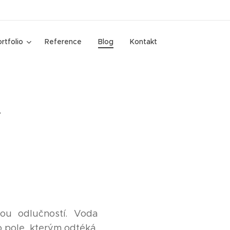
rtfolio
Reference
Blog
Kontakt
d
ou odlučností. Voda
 pole, kterým odtéká.