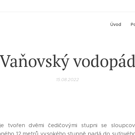
Úvod
Po
Vaňovský vodopá
15.08.2022
e tvořen dvěmi čedičovými stupni se sloupcov
pného 12 metrů vysokého stupně padá do suťového