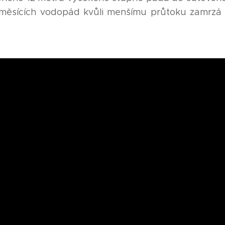
měsících vodopád kvůli menšímu průtoku zamrzá 