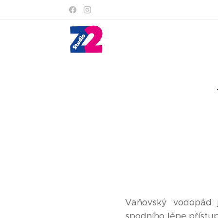
Vaňovský vodopád j
spodního lépe přístu