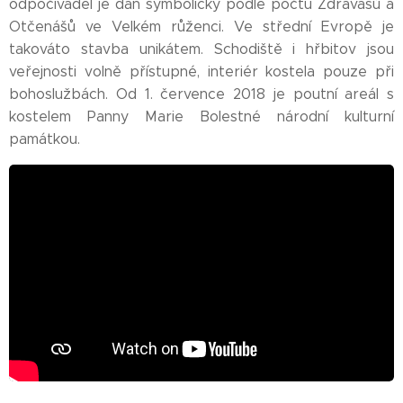
odpočívadel je dán symbolicky podle počtu Zdrávasů a
Otčenášů ve Velkém růženci. Ve střední Evropě je
takováto stavba unikátem. Schodiště i hřbitov jsou
veřejnosti volně přístupné, interiér kostela pouze při
bohoslužbách. Od 1. července 2018 je poutní areál s
kostelem Panny Marie Bolestné národní kulturní
památkou.