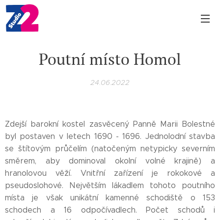
Poutní místo Homol
24.06.2022
Zdejší barokní kostel zasvěcený Panně Marii Bolestné
byl postaven v letech 1690 - 1696. Jednolodní stavba
se štítovým průčelím (natočeným netypicky severním
směrem, aby dominoval okolní volné krajině) a
hranolovou věží. Vnitřní zařízení je rokokové a
pseudoslohové. Největším lákadlem tohoto poutního
místa je však unikátní kamenné schodiště o 153
schodech a 16 odpočívadlech. Počet schodů i